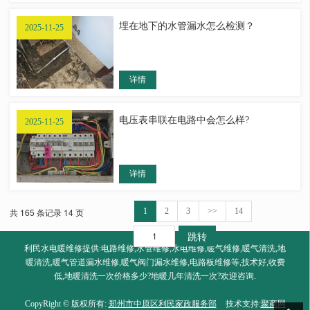
埋在地下的水管漏水怎么检测？
2025-11-25
详情
电压表串联在电路中会怎么样?
2025-11-25
详情
共 165 条记录 14 页
1
2
3
>>
14
跳转
利民水电暖维修提供:电路维修,水管维修,水电维修,暖气维修,暖气清洗,地
暖清洗,暖气管道漏水维修,暖气阀门漏水维修,电路板维修等,技术好,收费
低,地暖清洗一次价格多少?地暖几年清洗一次?欢迎咨询.
CopyRight © 版权所有:
郑州市中原区利民家政服务部
技术支持:
聚商网