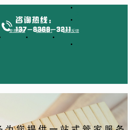
首
页
业
务
资质荣誉
联系我们
留言反馈
范
围
公