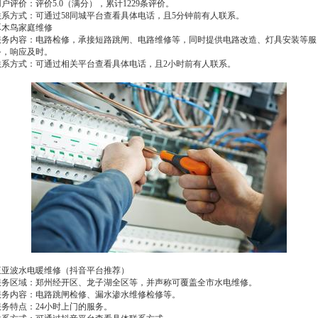
户评价：评价5.0（满分），累计1229条评价。
联系方式：可通过58同城平台查看具体电话，且5分钟前有人联系。
啄木鸟家庭维修
服务内容：电路检修，承接短路跳闸、电路维修等，同时提供电路改造、灯具安装等服
务，响应及时。
联系方式：可通过相关平台查看具体电话，且2小时前有人联系。
王亚波水电暖维修（抖音平台推荐）
服务区域：郑州经开区、龙子湖全区等，并声称可覆盖全市水电维修。
服务内容：电路跳闸检修、漏水渗水维修检修等。
服务特点：24小时上门的服务。