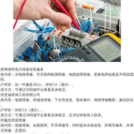
张师傅便民电力维修安装服务
服务内容：水电路维修、空开跳闸检测维修、电路故障维修、更换电闸短路及不明原因
闸等。
户评价：近一年服务303人，评价5.0（满分）。
联系方式：可通过58同城平台查看具体电话。
郑州意诚装饰工程有限公司
服务内容：电路维修、排烟道维修、下水管改造、瓷砖修补、墙面维修翻新、漏水防水
等。
用户评价：评价5.0（满分）。
联系方式：可通过58同城平台查看具体电话，且30分钟前有人联系。
郑州鑫杰房屋维修
服务内容：电路维修、短路跳闸、开关维修等，同时提供水路改造、防霉等服务，并承
售后保修、态度好。