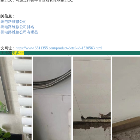
联系方式：可通过抖音平台查看具体联系方式。
相关信息：
郑州电路维修公司
郑州电路维修公司排名
郑州电路维修公司有哪些
本文网址：
https://www.6511355.com/product-detail-id-1530563.html
相关推荐
更多>>