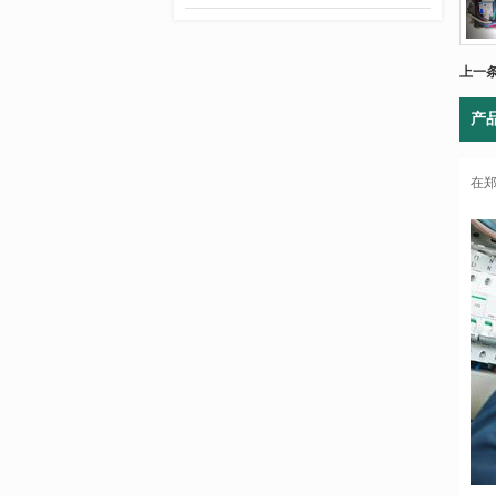
上一
产
在