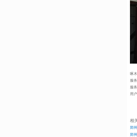
啄
服
服
用
相
郑
郑